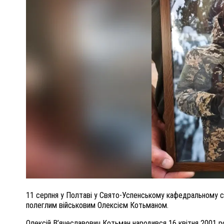
ПОЛІЦІЯ ПОЛТАВЩИНИ РОЗШУКУЄ 62-РІЧН
ЛЮДМИЛУ ТИМЧЕНКО
НКОМ
26 листопада 2025
0
11 серпня у Полтаві у Свято-Успенському кафедральному с
полеглим військовим Олексієм Котьманом.
Олексій В’ячеславович Котьман народився 16 квітня 2001 ро