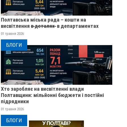
Полтавська міська рада – кошти на
висвітлення в̶ ̶д̶е̶т̶а̶л̶я̶х̶ ̶ в департаментах
01 травня 2026
БЛОГИ
Хто заробляє на висвітленні влади
Полтавщини: мільйонні бюджети і постійні
підрядники
01 травня 2026
РЕВОЛЮЦІЯ ГІДНОСТІ 2013
ЖІНКА ШТОВХНУЛ
БЛОГИ
ОЧИМА УЧАСНИЦІ
ТЦКАШНИКА ПІД М