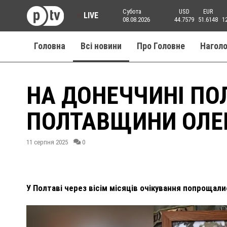
Субота
USD
EUR
LIVE
08.08.2026
44.7579
51.6148
1
Головна
Всі новини
Про Головне
Нагол
НА ДОНЕЧЧИНІ ПОЛ
ПОЛТАВЩИНИ ОЛЕ
11 серпня 2025
0
У Полтаві через вісім місяців очікування попрощали