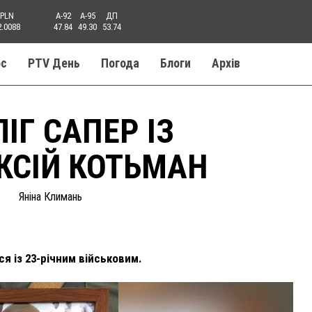
PLN
A-92
A-95
ДП
2.0088
47.84
49.30
53.74
ос
PTV День
Погода
Блоги
Aрхів
ІГ САПЕР ІЗ
КСІЙ КОТЬМАН
Яніна Климань
ся із 23-річним військовим.