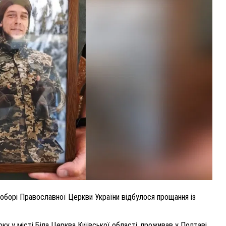
У
ВНАСЛІДОК ПОРАНЕНЬ, ОТРИМАНИХ НА ВІЙНІ,
ПОМЕР ВОЇН ЮРІЙ ВОЙТИК
25 листопада 2025
0
оборі Православної Церкви України відбулося прощання із
ку у місті Біла Церква Київської області, проживав у Полтаві.