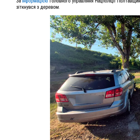
За
інформацією
Головного управління Нацполіції Полтавщини,
зіткнувся з деревом.