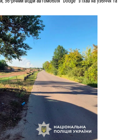
 56-річний водій автомобіля "Dodge" з’їхав на узбіччя та