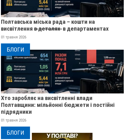
Полтавська міська рада – кошти на
висвітлення в̶ ̶д̶е̶т̶а̶л̶я̶х̶ ̶ в департаментах
01 травня 2026
БЛОГИ
Хто заробляє на висвітленні влади
Полтавщини: мільйонні бюджети і постійні
підрядники
01 травня 2026
БЛОГИ