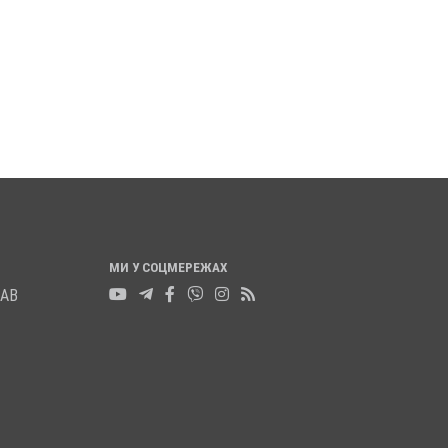
ЕВОЛЮЦІЯ ГІДНОСТІ 2013
ЖІНКА ШТОВХНУЛА
ЧИМА УЧАСНИЦІ
ТЦКАШНИКА ПІД МА
МАШИНА НАЇХАЛА Й
1 листопада 2025
0
НОГУ
21 листопада 2025
0
МИ У СОЦМЕРЕЖАХ
ЛАВ