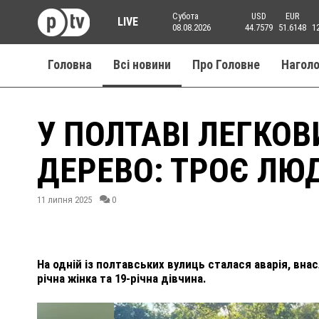
Субота
USD
EUR
LIVE
08.08.2026
44.7579
51.6148
1
Головна
Всі новини
Про Головне
Нагол
У ПОЛТАВІ ЛЕГКОВ
ДЕРЕВО: ТРОЄ ЛЮ
11 липня 2025
0
На одній із полтавських вулиць сталася аварія, вна
річна жінка та 19-річна дівчина.