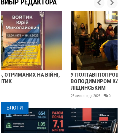
ВИБІР РЕДАКТОРА
У ПОЛТАВІ ПОПРОЩАЛИСЯ ІЗ ВІЙСЬКОВИМИ
ПІ
ВОЛОДИМИРОМ КАРЕНГІНИМ ТА ОЛЕГОМ
СУ
ЛІЩИНСЬКИМ
25 
25 листопада 2025
0
БЛОГИ