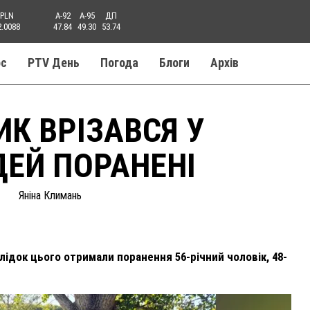
PLN
A-92
A-95
ДП
2.0088
47.84
49.30
53.74
ос
PTV День
Погода
Блоги
Aрхів
ИК ВРІЗАВСЯ У
ДЕЙ ПОРАНЕНІ
Яніна Климань
слідок цього отримали поранення 56-річний чоловік, 48-