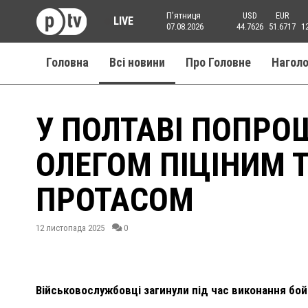
Пʼятниця
USD
EUR
LIVE
07.08.2026
44.7626
51.6717
1
Головна
Всі новини
Про Головне
Нагол
У ПОЛТАВІ ПОПРО
ОЛЕГОМ ПІЦІНИМ 
ПРОТАСОМ
12 листопада 2025
0
Військовослужбовці загинули під час виконання бойо