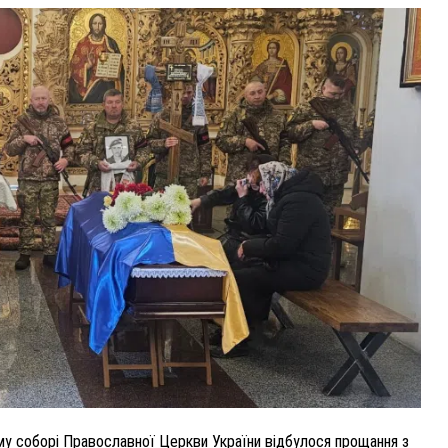
ВНАСЛІДОК ПОРАНЕНЬ, ОТРИМАНИХ НА ВІЙНІ,
ПОМЕР ВОЇН ЮРІЙ ВОЙТИК
25 листопада 2025
0
у соборі Православної Церкви України відбулося прощання з