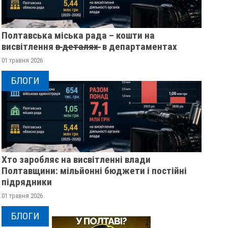
Полтавська міська рада – кошти на
висвітлення в̶ ̶д̶е̶т̶а̶л̶я̶х̶ ̶ в департаментах
01 травня 2026
БЛОГИ
Хто заробляє на висвітленні влади
Полтавщини: мільйонні бюджети і постійні
підрядники
01 травня 2026
БЛОГИ