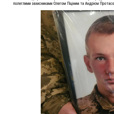
полеглими захисниками Олегом Піціним та Андрієм Протас