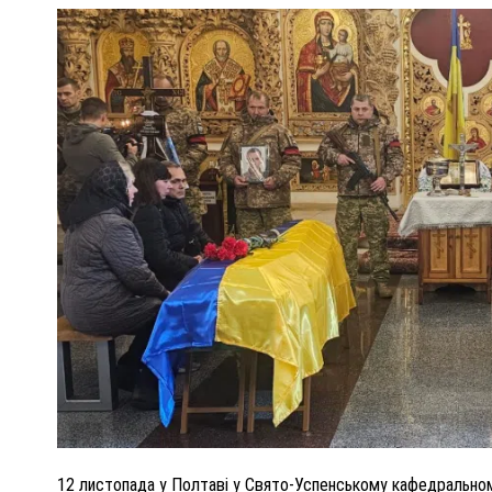
ПОЛІЦІЯ ПОЛТАВЩИНИ РОЗШУКУЄ 62-РІЧНУ
ЛЮДМИЛУ ТИМЧЕНКО
ОМ
26 листопада 2025
0
12 листопада у Полтаві у Свято-Успенському кафедральном