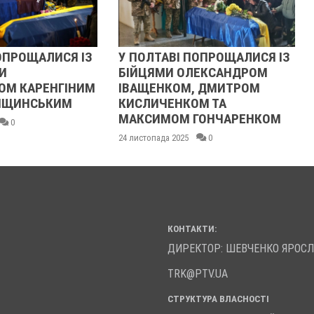
ЛТАВІ ПОПРОЩАЛИСЯ ІЗ
РЕВОЛЮЦІЯ ГІДНОСТІ 20
ЦЯМИ ОЛЕКСАНДРОМ
ОЧИМА УЧАСНИЦІ
ЩЕНКОМ, ДМИТРОМ
21 листопада 2025
0
ИЧЕНКОМ ТА
СИМОМ ГОНЧАРЕНКОМ
опада 2025
0
КОНТАКТИ:
ДИРЕКТОР: ШЕВЧЕНКО ЯРОС
TRK@PTV.UA
СТРУКТУРА ВЛАСНОСТІ