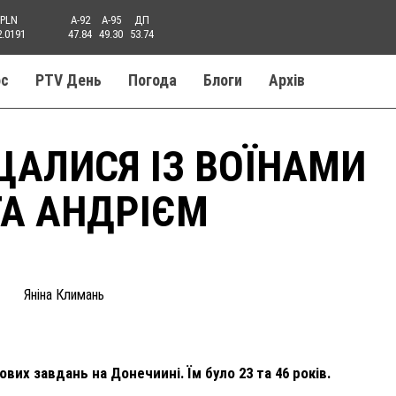
PLN
A-92
A-95
ДП
2.0191
47.84
49.30
53.74
ос
PTV День
Погода
Блоги
Aрхів
ЩАЛИСЯ ІЗ ВОЇНАМИ
ТА АНДРІЄМ
Яніна Климань
вих завдань на Донечиині. Їм було 23 та 46 років.