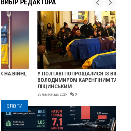
ВИБІР РЕДАКТОРА
У ПОЛТАВІ ПОПРОЩАЛИСЯ ІЗ ВІЙСЬКОВИМИ
ПІ
ВОЛОДИМИРОМ КАРЕНГІНИМ ТА ОЛЕГОМ
СУ
ЛІЩИНСЬКИМ
25 
25 листопада 2025
0
БЛОГИ