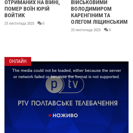
А ВІЙНІ,
ВІЙСЬКОВИМИ
БІЙЦЯМИ
 ЮРІЙ
ВОЛОДИМИРОМ
ОЛЕКСАНДР
КАРЕНГІНИМ ТА
ІВАЩЕНКОМ
ОЛЕГОМ ЛІЩИНСЬКИМ
ДМИТРОМ
0
КИСЛИЧЕНК
25 листопада 2025
0
МАКСИМОМ
ГОНЧАРЕНК
24 листопада 2025
ОНЛАЙН