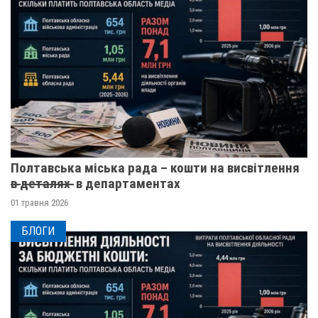
Полтавська міська рада – кошти на висвітлення
в̶ ̶д̶е̶т̶а̶л̶я̶х̶ ̶ в департаментах
01 травня 2026
БЛОГИ