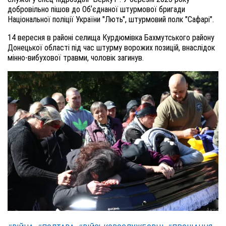
добровільно пішов до Обʼєднаної штурмової бригади
Національної поліції України "Лють", штурмовий полк "Сафарі".
14 вересня в районі селища Курдюмівка Бахмутського району
Донецької області під час штурму ворожих позицій, внаслідок
мінно-вибухової травми, чоловік загинув.