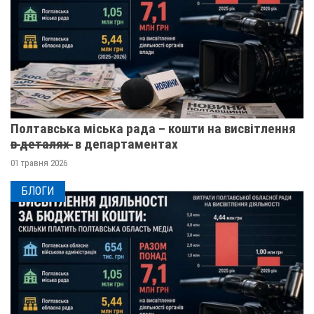
Полтавська міська рада – кошти на висвітлення
в̶ ̶д̶е̶т̶а̶л̶я̶х̶ ̶ в департаментах
01 травня 2026
БЛОГИ