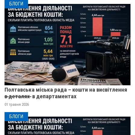
БЛОГИ
Полтавська міська рада – кошти на висвітлення
в̶ ̶д̶е̶т̶а̶л̶я̶х̶ ̶ в департаментах
01 травня 2026
БЛОГИ