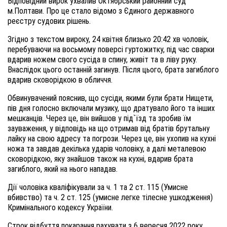
Відповідний вирок ухвалив Октябрський районний суд
м.Полтави. Про це стало відомо з Єдиного державного
реєстру судових рішень.
Згідно з текстом вироку, 24 квітня близько 20:42 хв чоловік,
перебуваючи на восьмому поверсі гуртожитку, під час сварки
вдарив ножем свого сусіда в спину, живіт та в ліву руку.
Внаслідок цього останній загинув. Після цього, брата загиблого
вдарив сковорідкою в обличчя.
Обвинувачений пояснив, що сусіди, якими були брати Нищети,
пів дня голосно включали музику, що дратувало його та інших
мешканців. Через це, він вийшов у під`їзд та зробив їм
зауваження, у відповідь на що отримав від братів брутальну
лайку на свою адресу та погрози. Через це, він ухопив на кухні
ножа та завдав декілька ударів чоловіку, а далі металевою
сковорідкою, яку знайшов також на кухні, вдарив брата
загиблого, який на нього нападав.
Дії чоловіка кваліфікували за ч. 1 та 2 ст. 115 (Умисне
вбивство) та ч. 2 ст. 125 (умисне легке тілесне ушкодження)
Кримінального кодексу України.
Строк відбуття покарання рахувати з 6 вересня 2022 року.