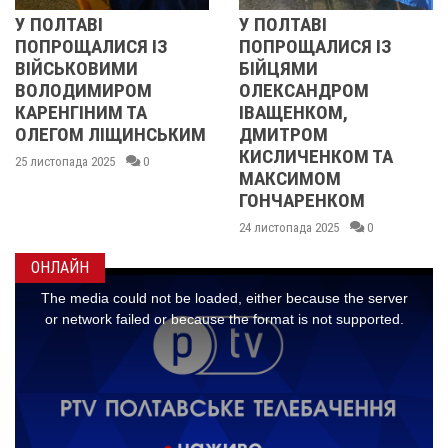
АВІ
У ПОЛТАВІ
РЕВОЛЮ
ЩАЛИСЯ ІЗ
ПОПРОЩАЛИСЯ ІЗ
2013 
КОВИМИ
БІЙЦЯМИ
УЧАСН
ИМИРОМ
ОЛЕКСАНДРОМ
21 листопа
ІНИМ ТА
ІВАЩЕНКОМ,
М ЛІЩИНСЬКИМ
ДМИТРОМ
КИСЛИЧЕНКОМ ТА
да 2025
0
МАКСИМОМ
ГОНЧАРЕНКОМ
24 листопада 2025
0
ОНЛАЙН