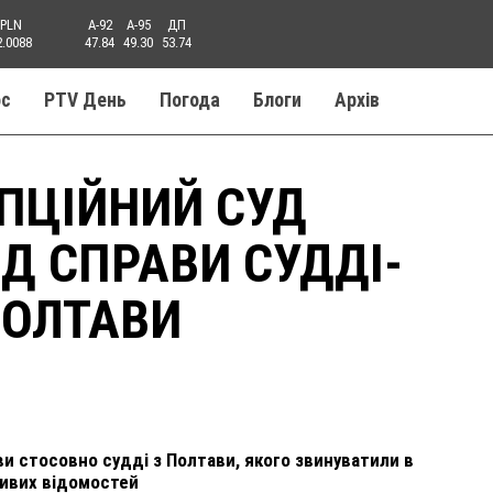
PLN
A-92
A-95
ДП
2.0088
47.84
49.30
53.74
ос
PTV День
Погода
Блоги
Aрхів
ПЦІЙНИЙ СУД
Д СПРАВИ СУДДІ-
ПОЛТАВИ
и стосовно судді з Полтави, якого звинуватили в
дивих відомостей