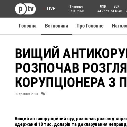
Пʼятниця
USD
EUR
LIVE
07.08.2026
44.7579
51.6148
1
Головна
Всі новини
Про Головне
Нагол
ВИЩИЙ АНТИКОРУ
РОЗПОЧАВ РОЗГЛЯ
КОРУПЦІОНЕРА З 
09 травня 2023
0
Вищий антикорупційний суд розпочав розгляд справ
одержанні 10 тис. доларів та декларування неправ