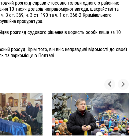
отовчий розгляд справи стосовно голови одного з районних
ання 10 тисяч доларів неправомірної вигоди, шахрайстві та
ч. 3 ст. 369, ч. 3 ст. 190 та ч. 1 ст. 366-2 Кримінального
рупційна прокуратура.
біцяв розгляд судового рішення в користь особи лише за 10
ий розсуд. Крім того, він вніс неправдиві відомості до своєї
ль та паркомісце в Полтаві.