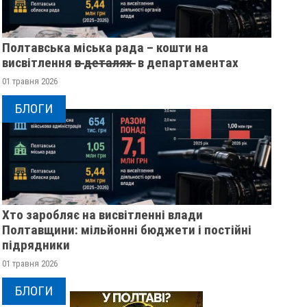
Полтавська міська рада – кошти на
висвітлення в̶ ̶д̶е̶т̶а̶л̶я̶х̶ ̶ в департаментах
01 травня 2026
БЛОГИ
Хто заробляє на висвітленні влади
Полтавщини: мільйонні бюджети і постійні
підрядники
01 травня 2026
БЛОГИ