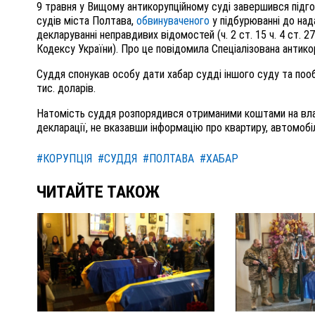
9 травня у Вищому антикорупційному суді завершився підг
судів міста Полтава,
обвинуваченого
у підбурюванні до над
декларуванні неправдивих відомостей (ч. 2 ст. 15 ч. 4 ст. 27 
Кодексу України). Про це повідомила Спеціалізована антико
Суддя спонукав особу дати хабар судді іншого суду та поо
тис. доларів.
Натомість суддя розпорядився отриманими коштами на власн
декларації, не вказавши інформацію про квартиру, автомобі
#КОРУПЦІЯ
#СУДДЯ
#ПОЛТАВА
#ХАБАР
ЧИТАЙТЕ ТАКОЖ