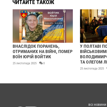
ЧИТАЙТЕ ТАКОЖ
ЕНЬ,
У ПОЛТАВІ ПОПРОЩАЛИСЯ ІЗ
У ПО
НІ, ПОМЕР
ВІЙСЬКОВИМИ
БІЙ
К
ВОЛОДИМИРОМ КАРЕНГІНИМ
ІВА
ТА ОЛЕГОМ ЛІЩИНСЬКИМ
КИСЛ
МАК
25 листопада 2025
0
24 лист
ВСІ НОВИНИ