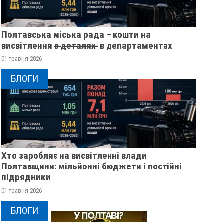
Полтавська міська рада – кошти на
висвітлення в̶ ̶д̶е̶т̶а̶л̶я̶х̶ ̶ в департаментах
01 травня 2026
БЛОГИ
Хто заробляє на висвітленні влади
Полтавщини: мільйонні бюджети і постійні
підрядники
01 травня 2026
БЛОГИ