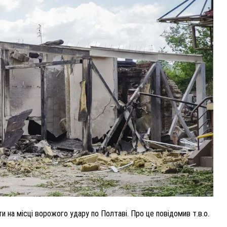
ВНАСЛІДОК ПОРАНЕНЬ, ОТРИМАНИХ НА ВІЙНІ,
ПОМЕР ВОЇН ЮРІЙ ВОЙТИК
25 листопада 2025
0
 на місці ворожого удару по Полтаві. Про це повідомив т.в.о.