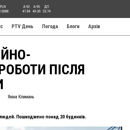
PLN
A-92
A-95
ДП
2.0088
47.84
49.30
53.74
ос
PTV День
Погода
Блоги
Aрхів
ІЙНО-
РОБОТИ ПІСЛЯ
И
Яніна Климань
 людей. Пошкоджено понад 20 будинків.