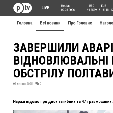
Неділя
USD
EUR
LIVE
09.08.2026
44.7579
51.6148
1
Головна
Всі новини
Про Головне
Нагол
ЗАВЕРШИЛИ АВАР
ВІДНОВЛЮВАЛЬНІ 
ОБСТРІЛУ ПОЛТАВ
03 липня 2025
0
Наразі відомо про двох загиблих та 47 травмованих