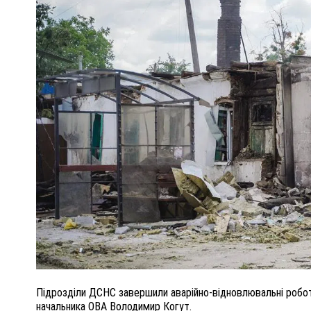
ПОЛІЦІЯ ПОЛТАВЩИНИ РОЗШУКУЄ 62-РІЧНУ
ЛЮДМИЛУ ТИМЧЕНКО
ОМ
26 листопада 2025
0
Підрозділи ДСНС завершили аварійно-відновлювальні роботи
начальника ОВА Володимир Когут.