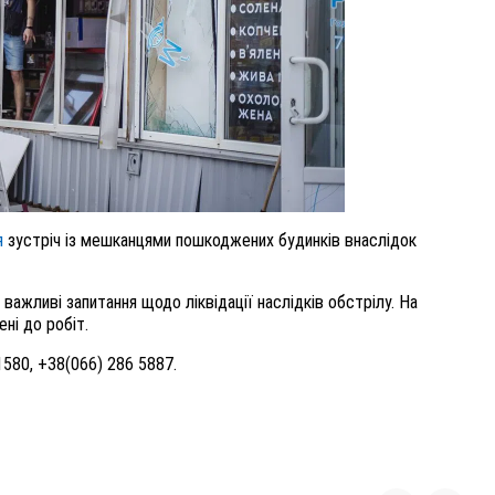
я
зустріч із мешканцями пошкоджених будинків внаслідок
 важливі запитання щодо ліквідації наслідків обстрілу. На
ені до робіт.
1580, +38(066) 286 5887.