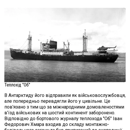
Теплохід "Об"
В Антарктиду його відправили як військовослужбовця, 
але попередньо перевдягли його у цивільне. Це 
пов'язано з тим що за міжнародними домовленостями 
в'їзд військових на шостий континент заборонено.

Відповідно до бортового журналу теплохода "Об" Іван 
Федорович Хмара входив до складу монтажно-