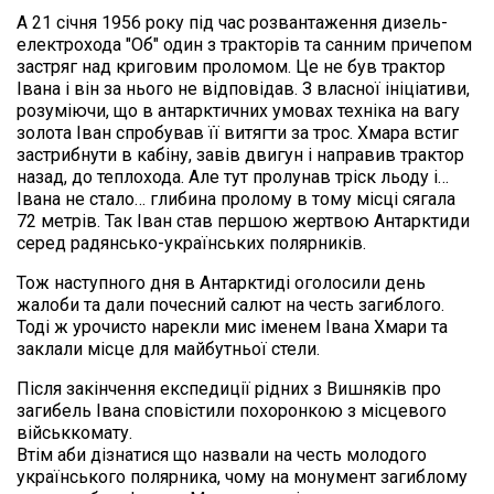
А 21 січня 1956 року під час розвантаження дизель-
електрохода "Об" один з тракторів та санним причепом 
застряг над криговим проломом. Це не був трактор 
Івана і він за нього не відповідав. З власної ініціативи, 
розуміючи, що в антарктичних умовах техніка на вагу 
золота Іван спробував її витягти за трос. Хмара встиг 
застрибнути в кабіну, завів двигун і направив трактор 
назад, до теплохода. Але тут пролунав тріск льоду і… 
Івана не стало… глибина пролому в тому місці сягала 
72 метрів. Так Іван став першою жертвою Антарктиди 
серед радянсько-українських полярників.
Тож наступного дня в Антарктиді оголосили день 
жалоби та дали почесний салют на честь загиблого. 
Тоді ж урочисто нарекли мис іменем Івана Хмари та 
заклали місце для майбутньої стели.
Після закінчення експедиції рідних з Вишняків про 
загибель Івана сповістили похоронкою з місцевого 
військкомату.

Втім аби дізнатися що назвали на честь молодого 
українського полярника, чому на монумент загиблому 