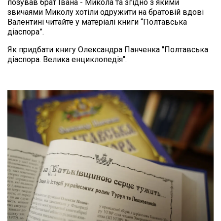
позував брат Івана - Микола та згідно з якими 
звичаями Миколу хотіли одружити на братовій вдові 
Валентині читайте у матеріалі книги “Полтавська 
діаспора”. 
Як придбати книгу Олександра Панченка "Полтавська 
діаспора. Велика енциклопедія":