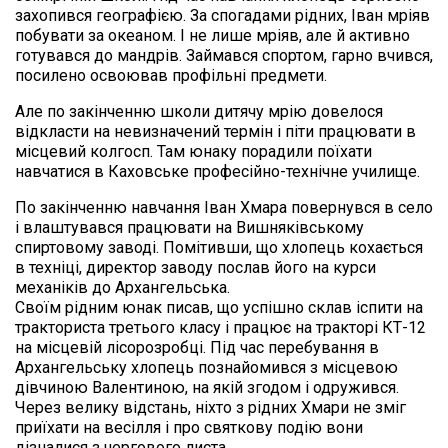
захопився географією. За спогадами рідних, Іван мріяв 
побувати за океаном. І не лише мріяв, але й активно 
готувався до мандрів. Займався спортом, гарно вчився, 
посилено освоював профільні предмети.
Але по закінченню школи дитячу мрію довелося 
відкласти на невизначений термін і піти працювати в 
місцевий колгосп. Там юнаку порадили поїхати 
навчатися в Каховське професійно-технічне училище.
По закінченню навчання Іван Хмара повернувся в село 
і влаштувався працювати на Вишняківському 
спиртовому заводі. Помітивши, що хлопець кохається 
в техніці, директор заводу послав його на курси 
механіків до Архангельська.

Своїм рідним юнак писав, що успішно склав іспити на 
тракториста третього класу і працює на тракторі КТ-12 
на місцевій лісорозробці. Під час перебування в 
Архангельську хлопець познайомився з місцевою 
дівчиною Валентиною, на якій згодом і одружився. 
Через велику відстань, ніхто з рідних Хмари не зміг 
приїхати на весілля і про святкову подію вони 
дізналися з чергового листа.