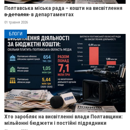
Полтавська міська рада – кошти на висвітлення
в̶ ̶д̶е̶т̶а̶л̶я̶х̶ ̶ в департаментах
01 травня 2026
БЛОГИ
Хто заробляє на висвітленні влади Полтавщини:
мільйонні бюджети і постійні підрядники