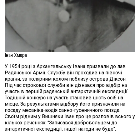
Іван Хмара
У 1954 році з Архангельську Івана призвали до лав 
Радянської Армії. Службу він проходив на півночі 
країни, за полярним колом поблизу острова Діксон. 
Під час строкової служби він дізнався про відбір на 
участь в першій радянській антарктичній експедиції. 
Тодішній конкурс на участь становив шість осіб на 
місце. За результатами відбору його призначили на 
посаду механіка-водія санно-гусеничного поїзда.

Своїм рідним у Вишняки Іван про це розповів всього у 
кількох реченнях: "Записався добровольцем до 
антарктичної експедиції, іншої нагоди не буде".