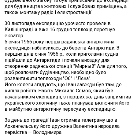
будівельного загону та був приписаний до експедиції 
для будівництва житлових і службових приміщень, а 
також монтажу радіо і електростанції.
30 листопада експедицію урочисто провели в 
Калінінграді, а вже 16 грудня теплохід перетнув 
екватор. 

5 січня 1956 року перша радянська антарктична 
експедиція наблизилась до берегів Антарктиди. З 
перших днів січня 1956 р., коли криголамні судна 
підійшли до Антарктиди і почали висадку для 
створення радянської станції "Мирный" Але для того, 
щоб розпочати будівництво, необхідно було 
розвантажити теплоходи "Об" і "Лєна".

Його колеги згадують, що Іван завжди був там, де 
кипіла робота. Навіть Михайло Сомов, який був 
начальником експедиції, з перших же днів запримітив 
українського хлопчину і вже планував включити його 
в майбутню антарктичну пересувну експедицію.
За день до трагедії Іван отримав телеграму що в 
Архангельську його дружина Валентина народила 
первістка — Володимира.