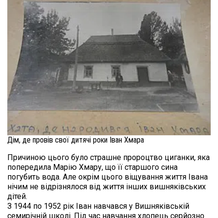
Дім, де провів свої дитячі роки Іван Хмара
Причиною цього було страшне пророцтво циганки, яка 
попередила Марію Хмару, що її старшого сина 
погубить вода. Але окрім цього віщування життя Івана 
нічим не відрізнялося від життя інших вишняківських 
дітей.

З 1944 по 1952 рік Іван навчався у Вишняківській 
семирічній школі. Під час навчання хлопець серйозно 