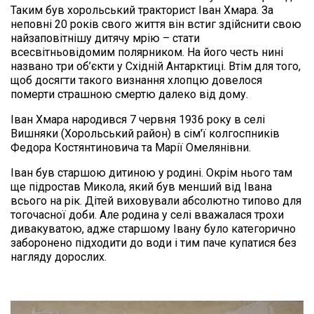
Таким був хорольський тракторист Іван Хмара. За 
неповні 20 років свого життя він встиг здійснити свою 
найзаповітнішу дитячу мрію – стати 
всесвітньовідомим полярником. На його честь нині 
названо три об’єкти у Східній Антарктиці. Втім для того, 
щоб досягти такого визнання хлопцю довелося 
померти страшною смертю далеко від дому.
Іван Хмара народився 7 червня 1936 року в селі 
Вишняки (Хорольський район) в сім'ї колгоспників 
Федора Костянтиновича та Марії Омелянівни.
Іван був старшою дитиною у родині. Окрім нього там 
ще підростав Микола, який був менший від Івана 
всього на рік. Дітей виховували абсолютно типово для 
тогочасної доби. Але родина у селі вважалася трохи 
дивакуватою, адже старшому Івану було категорично 
заборонено підходити до води і тим паче купатися без 
нагляду дорослих.