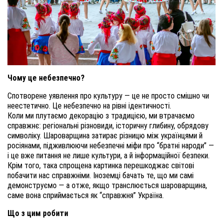
Чому це небезпечно?
Спотворене уявлення про культуру — це не просто смішно чи
неестетично. Це небезпечно на рівні ідентичності.
Коли ми плутаємо декорацію з традицією, ми втрачаємо
справжнє: регіональні різновиди, історичну глибину, обрядову
символіку. Шароварщина затирає різницю між українцями й
росіянами, підживлюючи небезпечні міфи про “братні народи” —
і це вже питання не лише культури, а й інформаційної безпеки.
Крім того, така спрощена картинка перешкоджає світові
побачити нас справжніми. Іноземці бачать те, що ми самі
демонструємо — а отже, якщо транслюється шароварщина,
саме вона сприймається як “справжня” Україна.
Що з цим робити