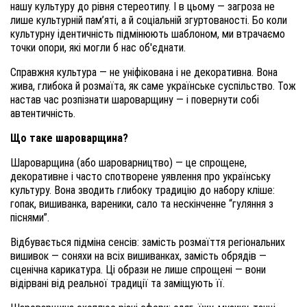
нашу культуру до рівня стереотипу. І в цьому — загроза не
лише культурній пам’яті, а й соціальній згуртованості. Бо коли
культурну ідентичність підмінюють шаблоном, ми втрачаємо
точки опори, які могли б нас об'єднати.
Справжня культура — не уніфікована і не декоративна. Вона
жива, глибока й розмаїта, як саме українське суспільство. Тож
настав час розпізнати шароварщину — і повернути собі
автентичність.
Що таке шароварщина?
Шароварщина (або шароварництво) — це спрощене,
декоративне і часто спотворене уявлення про українську
культуру. Вона зводить глибоку традицію до набору кліше:
гопак, вишиванка, вареники, сало та нескінченне “гуляння з
піснями”.
Відбувається підміна сенсів: замість розмаїття регіональних
вишивок — соняхи на всіх вишиванках, замість обрядів —
сценічна карикатура. Ці образи не лише спрощені — вони
відірвані від реальної традиції та заміщують її.