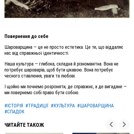
Повернення до себе
Шароварщина — це не просто естетика. Це те, що віддаляє
нас від справжньої ідентичності.
Наша культура — глибока, складна й різноманітна. Вона не
потребує шароварів, щоб бути цікавою. Вона потребує
чесного ставлення, уваги та любові.
І щойно ми почнемо розрізняти, де справжнє, а де вигадане —
ми повернемо собі право бути собою.
#ІСТОРІЯ
#ТРАДИЦІЇ
#КУЛЬТУРА
#ШАРОВАРЩИНА
#СПАДОК
ЧИТАЙТЕ ТАКОЖ