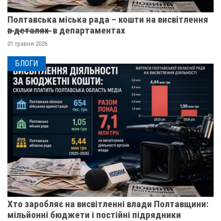
Полтавська міська рада – кошти на висвітлення
в̶ ̶д̶е̶т̶а̶л̶я̶х̶ ̶ в департаментах
01 травня 2026
БЛОГИ
Хто заробляє на висвітленні влади Полтавщини:
мільйонні бюджети і постійні підрядники