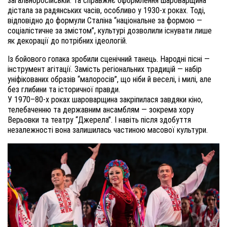
загальноросійській. Та справжнє оформлення шароварщина
дістала за радянських часів, особливо у 1930-х роках. Тоді,
відповідно до формули Сталіна “національне за формою —
соціалістичне за змістом”, культурі дозволили існувати лише
як декорації до потрібних ідеологій.
Із бойового гопака зробили сценічний танець. Народні пісні —
інструмент агітації. Замість регіональних традицій — набір
уніфікованих образів “малоросів”, що ніби й веселі, і милі, але
без глибини та історичної правди.
У 1970–80-х роках шароварщина закріпилася завдяки кіно,
телебаченню та державним ансамблям — зокрема хору
Верьовки та театру “Джерела”. І навіть після здобуття
незалежності вона залишилась частиною масової культури.