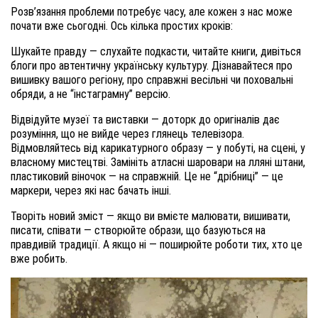
Розв’язання проблеми потребує часу, але кожен з нас може
почати вже сьогодні. Ось кілька простих кроків:
Шукайте правду — слухайте подкасти, читайте книги, дивіться
блоги про автентичну українську культуру. Дізнавайтеся про
вишивку вашого регіону, про справжні весільні чи поховальні
обряди, а не “інстаграмну” версію.
Відвідуйте музеї та виставки — доторк до оригіналів дає
розуміння, що не вийде через глянець телевізора.
Відмовляйтесь від карикатурного образу — у побуті, на сцені, у
власному мистецтві. Замініть атласні шаровари на лляні штани,
пластиковий віночок — на справжній. Це не “дрібниці” — це
маркери, через які нас бачать інші.
Творіть новий зміст — якщо ви вмієте малювати, вишивати,
писати, співати — створюйте образи, що базуються на
правдивій традиції. А якщо ні — поширюйте роботи тих, хто це
вже робить.