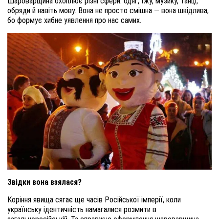
Шароварщина охоплює різні сфери: одяг, їжу, музику, танці,
обряди й навіть мову. Вона не просто смішна — вона шкідлива,
бо формує хибне уявлення про нас самих.
Звідки вона взялася?
Коріння явища сягає ще часів Російської імперії, коли
українську ідентичність намагалися розмити в