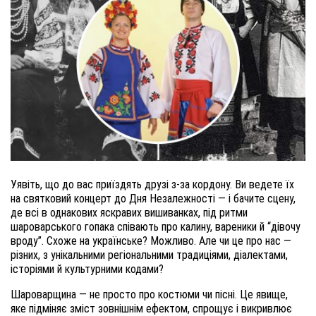
Уявіть, що до вас приїздять друзі з-за кордону. Ви ведете їх
на святковий концерт до Дня Незалежності — і бачите сцену,
де всі в однакових яскравих вишиванках, під ритми
шароварського гопака співають про калину, вареники й “дівочу
вроду”. Схоже на українське? Можливо. Але чи це про нас —
різних, з унікальними регіональними традиціями, діалектами,
історіями й культурними кодами?
Шароварщина — не просто про костюми чи пісні. Це явище,
яке підміняє зміст зовнішнім ефектом, спрощує і викривлює