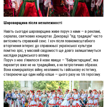
Шароварщина після незалежності
Навіть сьогодні шароварщина живе поруч з нами — в рекламі,
серіалах, святкових концертах. Декорації “під традицію” часто
витісняють справжній сенс. І хоч після повномасштабного
вторгнення інтерес до справжньої української культури
помітно зріс, у масовій свідомості ще довго залишатимуться
наслідки радянського впливу.
Поруч з нею з’явилося й нове явище — “байрактарщина”, яка
паразитує вже не на традиційних, а на патріотичних образах.
Вона комерціалізує війну, незламність і військову естетику,
створюючи ще один набір кліше — цього разу на тлі героїзму.