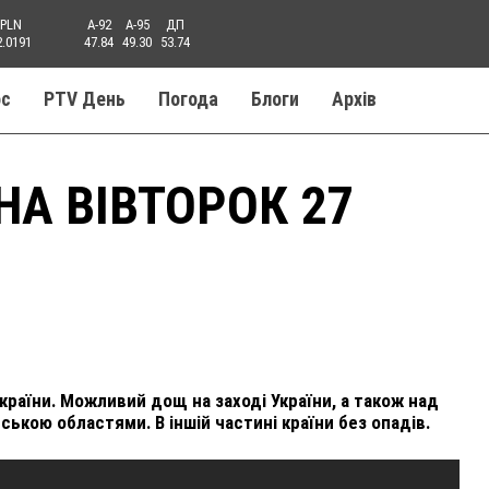
PLN
A-92
A-95
ДП
2.0191
47.84
49.30
53.74
ос
PTV День
Погода
Блоги
Aрхів
НА ВІВТОРОК 27
раїни. Можливий дощ на заході України, а також над
ькою областями. В іншій частині країни без опадів.