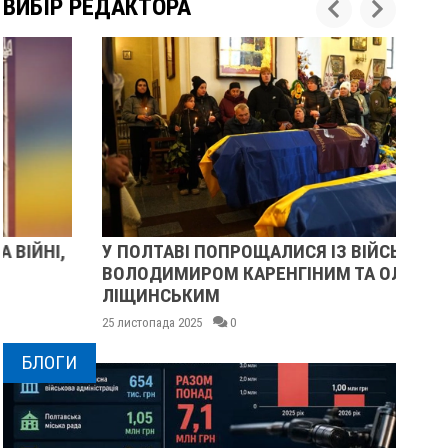
ВИБІР РЕДАКТОРА
У ПОЛТАВІ ПОПРОЩАЛИСЯ ІЗ ВІЙСЬКОВИМИ
ПІ
ВОЛОДИМИРОМ КАРЕНГІНИМ ТА ОЛЕГОМ
СУ
ЛІЩИНСЬКИМ
25 
25 листопада 2025
0
БЛОГИ