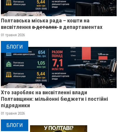
Полтавська міська рада – кошти на
висвітлення в̶ ̶д̶е̶т̶а̶л̶я̶х̶ ̶ в департаментах
01 травня 2026
БЛОГИ
НА ПОЛТАВЩИНІ ОГОЛОСИЛИ
НА ПОЛТАВЩИНІ О
Хто заробляє на висвітленні влади
ШТОРМОВЕ ПОПЕРЕДЖЕННЯ
ЗАМОРОЗКИ
Полтавщини: мільйонні бюджети і постійні
підрядники
27 травня 2023
0
30 квітня 2023
0
01 травня 2026
БЛОГИ