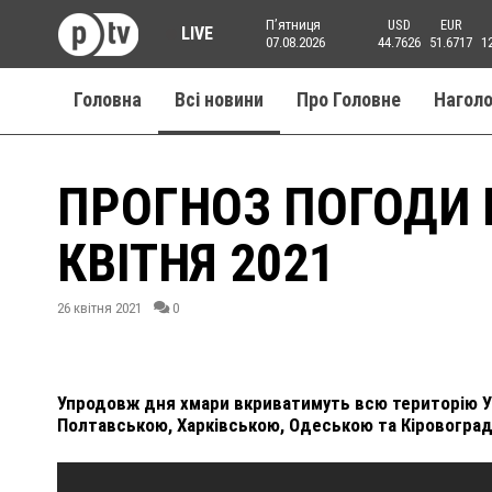
Пʼятниця
USD
EUR
LIVE
07.08.2026
44.7626
51.6717
1
Головна
Всі новини
Про Головне
Нагол
ПРОГНОЗ ПОГОДИ 
КВІТНЯ 2021
26 квітня 2021
0
Упродовж дня хмари вкриватимуть всю територію Ук
Полтавською, Харківською, Одеською та Кіровоградс