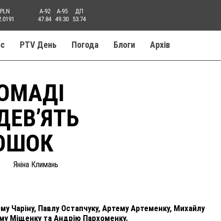
PLN
A-92
A-95
ДП
2.0191
47.84
49.30
53.74
ос
PTV День
Погода
Блоги
Aрхів
РОМАДІ
ДЕВ’ЯТЬ
ОШОК
Яніна Климань
у Чаріну, Павлу Остапчуку, Артему Артеменку, Михайлу
иму Міщенку та Андрію Пархоменку.