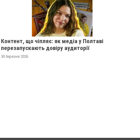
Контент, що чіпляє: як медіа у Полтаві
перезапускають довіру аудиторії
30 березня 2026
РЕВОЛЮЦІЯ ГІДНОСТІ 2013
ЖІНКА ШТОВХНУЛА
ОЧИМА УЧАСНИЦІ
ТЦКАШНИКА ПІД М
МАШИНА НАЇХАЛА 
21 листопада 2025
0
НОГУ
21 листопада 2025
0