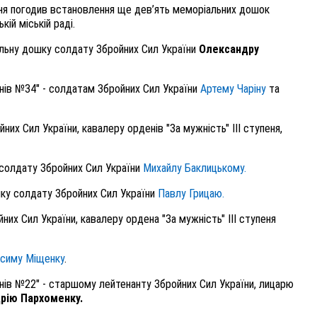
ння погодив встановлення ще дев’ять меморіальних дошок
ій міській раді.
льну дошку солдату Збройних Сил України
Олександру
енів №34" - солдатам Збройних Сил України
Артему Чаріну
та
х Сил України, кавалеру орденів "За мужність" ІІІ ступеня,
- солдату Збройних Сил України
Михайлу Баклицькому.
ку солдату Збройних Сил України
Павлу Грицаю.
них Сил України, кавалеру ордена "За мужність" ІІІ ступеня
симу Міщенку
.
енів №22" - старшому лейтенанту Збройних Сил України, лицарю
рію Пархоменку.