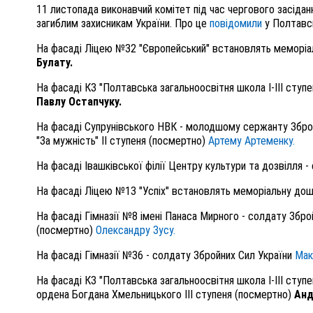
11 листопада виконавчий комітет під час чергового засіда
загиблим захисникам України. Про це
повідомили
у Полтавськ
На фасаді Ліцею №32 "Європейський" встановлять меморіа
Булату.
На фасаді КЗ "Полтавська загальноосвітня школа І-ІІІ ступ
Павлу Остапчуку.
На фасаді Супрунівського НВК - молодшому сержанту Збройни
"За мужність" ІІ ступеня (посмертно)
Артему Артеменку.
На фасаді Івашківської філії Центру культури та дозвілля 
На фасаді Ліцею №13 "Успіх" встановлять меморіальну дош
На фасаді Гімназії №8 імені Панаса Мирного - солдату Зброй
(посмертно)
Олександру Зусу.
На фасаді Гімназії №36 - солдату Збройних Сил України
Мак
На фасаді КЗ "Полтавська загальноосвітня школа І-ІІІ ступ
ордена Богдана Хмельницького ІІІ ступеня (посмертно)
Анд