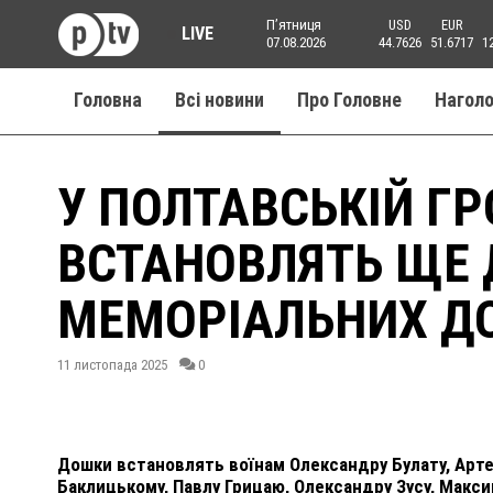
Пʼятниця
USD
EUR
LIVE
07.08.2026
44.7626
51.6717
1
Головна
Всі новини
Про Головне
Нагол
У ПОЛТАВСЬКІЙ Г
ВСТАНОВЛЯТЬ ЩЕ 
МЕМОРІАЛЬНИХ Д
11 листопада 2025
0
Дошки встановлять воїнам Олександру Булату, Артем
Баклицькому, Павлу Грицаю, Олександру Зусу, Макс