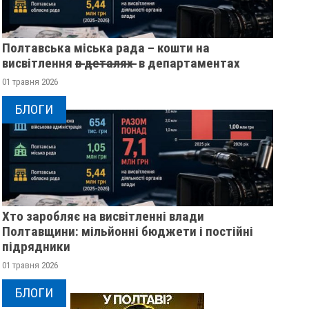
Полтавська міська рада – кошти на
висвітлення в̶ ̶д̶е̶т̶а̶л̶я̶х̶ ̶ в департаментах
01 травня 2026
БЛОГИ
Хто заробляє на висвітленні влади
Полтавщини: мільйонні бюджети і постійні
підрядники
01 травня 2026
БЛОГИ