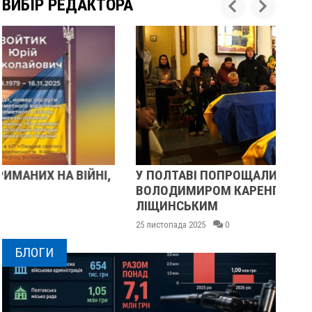
ВИБІР РЕДАКТОРА
У ПОЛТАВІ ПОПРОЩАЛИСЯ ІЗ ВІЙСЬКОВИМИ
ПІ
ВОЛОДИМИРОМ КАРЕНГІНИМ ТА ОЛЕГОМ
СУ
ЛІЩИНСЬКИМ
25 
25 листопада 2025
0
БЛОГИ