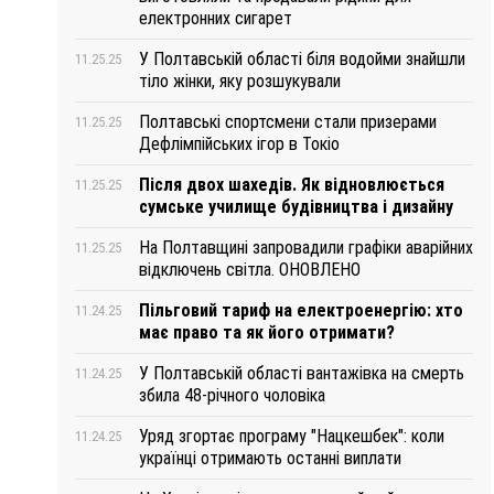
електронних сигарет
У Полтавській області біля водойми знайшли
11.25.25
тіло жінки, яку розшукували
Полтавські спортсмени стали призерами
11.25.25
Дефлімпійських ігор в Токіо
Після двох шахедів. Як відновлюється
11.25.25
сумське училище будівництва і дизайну
На Полтавщині запровадили графіки аварійних
11.25.25
відключень світла. ОНОВЛЕНО
Пільговий тариф на електроенергію: хто
11.24.25
має право та як його отримати?
У Полтавській області вантажівка на смерть
11.24.25
збила 48-річного чоловіка
Уряд згортає програму "Нацкешбек": коли
11.24.25
українці отримають останні виплати