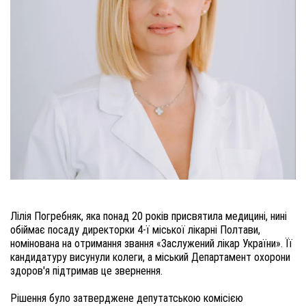
Лілія Погребняк, яка понад 20 років присвятила медицині, нині
обіймає посаду директорки 4-ї міської лікарні Полтави,
номінована на отримання звання «Заслужений лікар України». Її
кандидатуру висунули колеги, а міський Департамент охорони
здоров'я підтримав це звернення.
Рішення було затверджене депутатською комісією