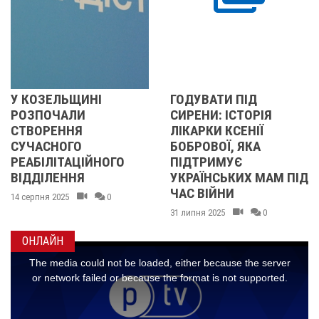
ИНІ
ГОДУВАТИ ПІД
ПОМЕР ПР
И
СИРЕНИ: ІСТОРІЯ
МЕДИЧНОГ
Я
ЛІКАРКИ КСЕНІЇ
УНІВЕРСИТ
О
БОБРОВОЇ, ЯКА
ПОЛТАВИ І
ЦІЙНОГО
ПІДТРИМУЄ
МІЩЕНКО
Я
УКРАЇНСЬКИХ МАМ ПІД
25 червня 2024
ЧАС ВІЙНИ
0
31 липня 2025
0
ОНЛАЙН