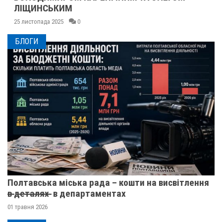
ЛІЩИНСЬКИМ
25 листопада 2025
0
БЛОГИ
Полтавська міська рада – кошти на висвітлення
в̶ ̶д̶е̶т̶а̶л̶я̶х̶ ̶ в департаментах
01 травня 2026