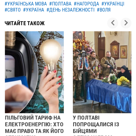
#УКРАЇНСЬКА МОВА
#ПОЛТАВА
#НАГОРОДА
#УКРАЇНЦІ
#СВЯТО
#УКРАЇНА
#ДЕНЬ НЕЗАЛЕЖНОСТІ
#ВОЛЯ
ЧИТАЙТЕ ТАКОЖ
ПІЛЬГОВИЙ ТАРИФ НА
У ПОЛТАВІ
ЕЛЕКТРОЕНЕРГІЮ: ХТО
ПОПРОЩАЛИСЯ ІЗ
МАЄ ПРАВО ТА ЯК ЙОГО
БІЙЦЯМИ