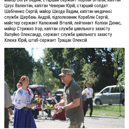
Цеух Валентин, капітан Чеверин Юрій, старший солдат
Шебіченко Сергій, майор Шкода Вадим, капітан медичної
служби Щербань Андрій, підполковник Кораблін Сергій,
майстер сержант Калюжний Віталій, лейтенант Коліхін Денис,
майор Стрижко Ігор, капітан служби цивільного захисту
Валуйко Олександр, сержант служби цивільного захисту
Клюка Юрій, штаб-сержант Тращак Олексій.