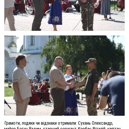
Грамоти, подяки чи відзнаки отримали: Сухань Олександр,
майор Богун Вадим, старший сержант Корбан Віталій, капітан