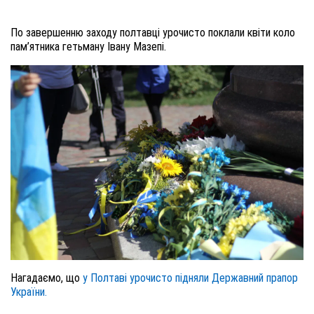
По завершенню заходу полтавці урочисто поклали квіти коло
пам’ятника гетьману Івану Мазепі.
Нагадаємо, що
у Полтаві урочисто підняли Державний прапор
України.