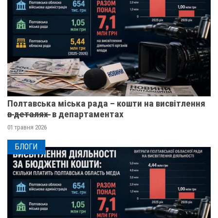
Полтавська міська рада – кошти на висвітлення
в̶ ̶д̶е̶т̶а̶л̶я̶х̶ ̶ в департаментах
01 травня 2026
БЛОГИ