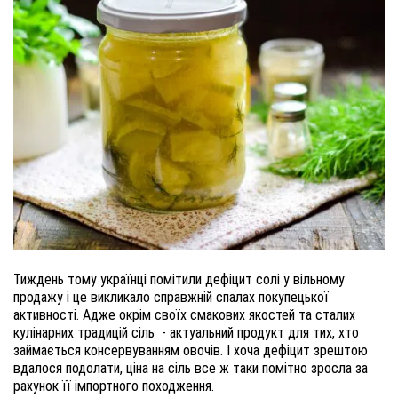
Тиждень тому українці помітили дефіцит солі у вільному 
продажу і це викликало справжній спалах покупецької 
активності. Адже окрім своїх смакових якостей та сталих 
кулінарних традицій сіль  - актуальний продукт для тих, хто 
займається консервуванням овочів. І хоча дефіцит зрештою 
вдалося подолати, ціна на сіль все ж таки помітно зросла за 
рахунок її імпортного походження. 
