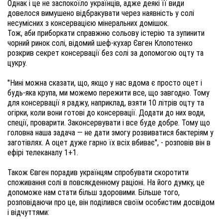
Однак і це не заспокоїло українців, адже деякі її види 
довелося вимушено відбракувати через наявність у солі 
несумісних з консервацією мінеральних домішок. 

Тож, аби приборкати справжню сольову істерію та зупинити 
чорний ринок солі, відомий шеф-кухар Євген Клопотенко 
розкрив секрет консервації без солі за допомогою оцту та 
цукру. 

"Нині можна сказати, що, якщо у нас вдома є просто оцет і 
будь-яка крупа, ми можемо пережити все, що завгодно. Тому 
для консервації я раджу, наприклад, взяти 10 літрів оцту та 
огірки, коли вони готові до консервації. Додати до них води, 
спеції, проварити. Законсервувати і все буде добре. Тому що 
головна наша задача — не дати змогу розвиватися бактеріям у 
заготівлях. А оцет дуже гарно їх всіх вбиває", - розповів він в 
ефірі телеканалу 1+1. 

Також Євген порадив українцям спробувати скоротити 
споживання солі в повсякденному раціоні. На його думку, це 
допоможе нам стати більш здоровими. Більше того, 
розповідаючи про це, він поділився своїм особистим досвідом 
і відчуттями: 
