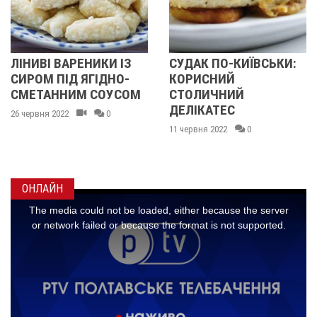
ВАРЕНИКИ ІЗ
СУДАК ПО-КИЇВСЬКИ:
ГАСТРО
ІД ЯГІДНО-
КОРИСНИЙ
ЛЬВІВС
НИМ СОУСОМ
СТОЛИЧНИЙ
КАРАМЕ
ДЕЛІКАТЕС
ПЛЯЦОК
022
0
НАЧИНК
11 червня 2022
0
НІЖНИ
09 червня 2
ОНЛАЙН