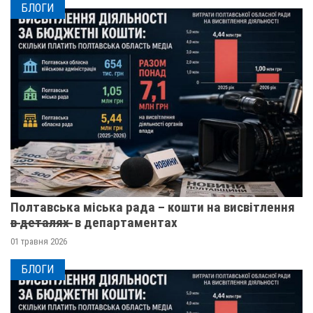
БЛОГИ
Полтавська міська рада – кошти на висвітлення
в̶ ̶д̶е̶т̶а̶л̶я̶х̶ ̶ в департаментах
01 травня 2026
БЛОГИ