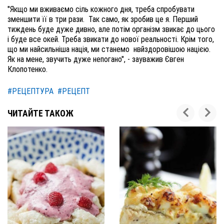
"Якщо ми вживаємо сіль кожного дня, треба спробувати 
зменшити її в три рази.  Так само, як зробив це я. Перший 
тиждень буде дуже дивно, але потім організм звикає до цього 
і буде все окей. Треба звикати до нової реальності. Крім того, 
що ми найсильніша нація, ми станемо  нвйздоровішою нацією.  
Як на мене, звучить дуже непогано", - зауважив Євген 
Клопотенко.
#РЕЦЕПТУРА
#РЕЦЕПТ
ЧИТАЙТЕ ТАКОЖ