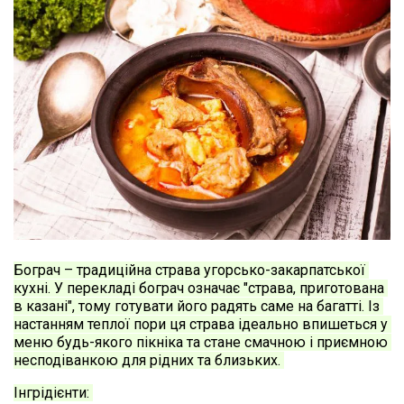
Бограч – традиційна страва угорсько-закарпатської 
кухні. У перекладі бограч означає "страва, приготована 
в казані", тому готувати його радять саме на багатті. Із 
настанням теплої пори ця страва ідеально впишеться у 
меню будь-якого пікніка та стане смачною і приємною 
несподіванкою для рідних та близьких. 
Інгрідієнти: 