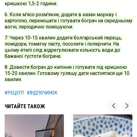
кришкою 1,5-2 години. 
6. Коли м'ясо розм'якне, додати в казан моркву і 
картоплю, перемішати і готувати бограч на середньому 
вогні, періодично помішуючи. 
7. Через 10-15 хвилин додати болгарський перець, 
помідори, томатну пасту, посолити і поперчити. На 
цьому етапі слід відрегулювати кількість води до 
бажаної густоти бограча. 
8. Довести бограч до кипіння і готувати під кришкою 
15-20 хвилин. Готовому гуляшу дати настоятися ще 10 
хвилин.
#РЕЦЕПТ
#ВІДПОЧИНОК
ЧИТАЙТЕ ТАКОЖ