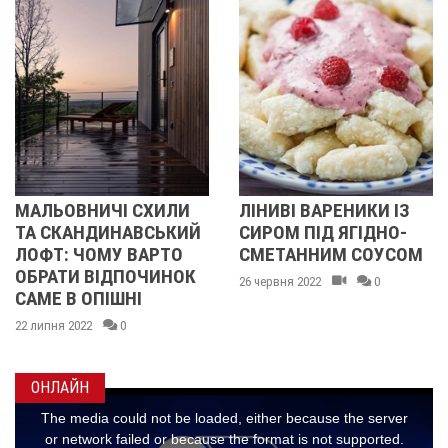
ЛІНИВІ ВАРЕНИКИ ІЗ
СУДАК ПО-КИЇВСЬКИ
Й
СИРОМ ПІД ЯГІДНО-
КОРИСНИЙ
СМЕТАННИМ СОУСОМ
СТОЛИЧНИЙ
К
ДЕЛІКАТЕС
26 червня 2022
0
11 червня 2022
0
ОНЛАЙН