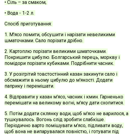
• Сіль – за смаком, 
• Вода - 1-2 л. 
Спосіб приготування: 
1. М'ясо помити, обсушити і нарізати невеликими 
шматочками. Сало порізати дрібно. 
2. Картоплю порізати великими шматочками. 
Покришити цибулю. Болгарський перець, моркву і 
помідори порізати кубиками. Подрібнити часник. 
3. У розігрітий товстостінний казан закинути сало і 
обсмажити в ньому цибулю до м'якості. Додати 
паприку і перемішати. 
4. Відправити у казан м'ясо, часник і кмин. Гарненько 
перемішати на великому вогні, м'ясу дати схопитися. 
5. Потім додати склянку води, щоб м'ясо не варилося, а 
тушкувалось. Вогонь слід зробити слабкіше. 
Періодично варто помішувати м'ясо, підливати воду, 
щоб вона не випарувалася повністю, і готувати під 