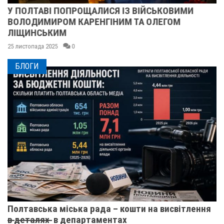
У ПОЛТАВІ ПОПРОЩАЛИСЯ ІЗ ВІЙСЬКОВИМИ
ВОЛОДИМИРОМ КАРЕНГІНИМ ТА ОЛЕГОМ
ЛІЩИНСЬКИМ
25 листопада 2025
0
БЛОГИ
Полтавська міська рада – кошти на висвітлення
в̶ ̶д̶е̶т̶а̶л̶я̶х̶ ̶ в департаментах